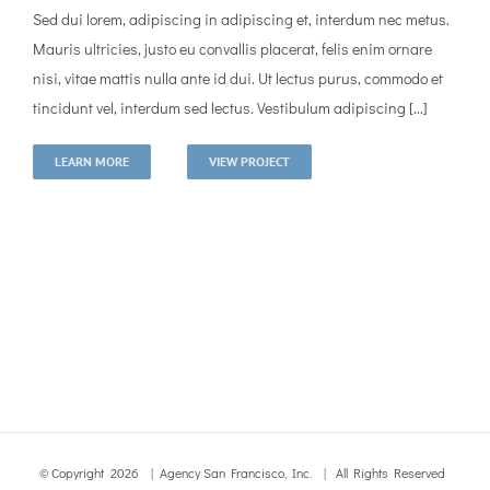
Sed dui lorem, adipiscing in adipiscing et, interdum nec metus.
Mauris ultricies, justo eu convallis placerat, felis enim ornare
nisi, vitae mattis nulla ante id dui. Ut lectus purus, commodo et
tincidunt vel, interdum sed lectus. Vestibulum adipiscing [...]
LEARN MORE
VIEW PROJECT
© Copyright
2026 | Agency San Francisco, Inc. | All Rights Reserved