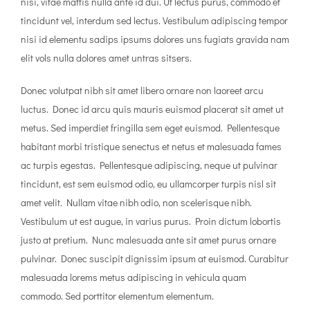
nisi, vitae mattis nulla ante id dui. Ut lectus purus, commodo et
tincidunt vel, interdum sed lectus. Vestibulum adipiscing tempor
nisi id elementu sadips ipsums dolores uns fugiats gravida nam
elit vols nulla dolores amet untras sitsers.
Donec volutpat nibh sit amet libero ornare non laoreet arcu
luctus. Donec id arcu quis mauris euismod placerat sit amet ut
metus. Sed imperdiet fringilla sem eget euismod. Pellentesque
habitant morbi tristique senectus et netus et malesuada fames
ac turpis egestas. Pellentesque adipiscing, neque ut pulvinar
tincidunt, est sem euismod odio, eu ullamcorper turpis nisl sit
amet velit. Nullam vitae nibh odio, non scelerisque nibh.
Vestibulum ut est augue, in varius purus. Proin dictum lobortis
justo at pretium. Nunc malesuada ante sit amet purus ornare
pulvinar. Donec suscipit dignissim ipsum at euismod. Curabitur
malesuada lorems metus adipiscing in vehicula quam
commodo. Sed porttitor elementum elementum.